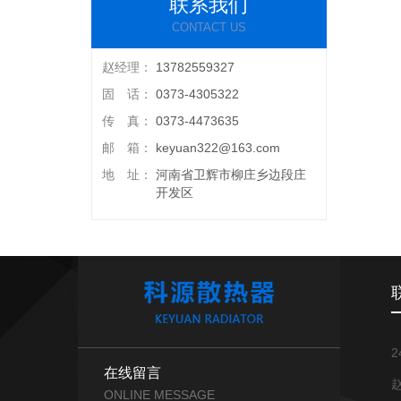
联系我们
CONTACT US
赵经理：
13782559327
固 话：
0373-4305322
传 真：
0373-4473635
邮 箱：
keyuan322@163.com
地 址：
河南省卫辉市柳庄乡边段庄
开发区
2
在线留言
赵
ONLINE MESSAGE